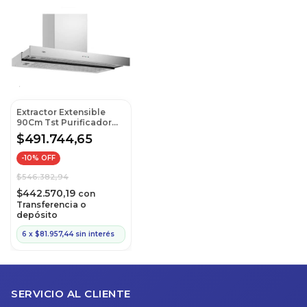
Extractor Extensible
90Cm Tst Purificador
Cocina
$491.744,65
-
10
% OFF
$546.382,94
$442.570,19
con
Transferencia o
depósito
6
x
$81.957,44
sin interés
SERVICIO AL CLIENTE