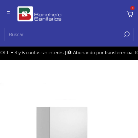
0
OFF + 3 y 6 cuotas sin interés | 🏦 Abonando por transferencia: 