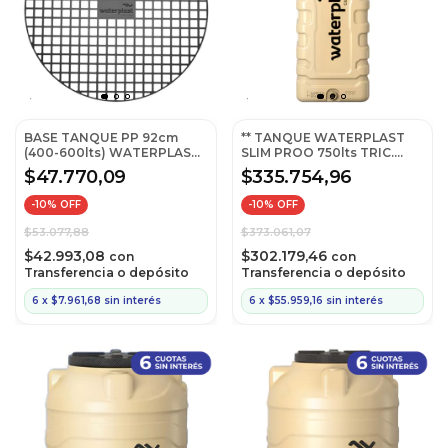
BASE TANQUE PP 92cm
** TANQUE WATERPLAST
(400-600lts) WATERPLAST
SLIM PROO 750lts TRIC.
BP92
(73x150)
$47.770,09
$335.754,96
-
10
% OFF
-
10
% OFF
$53.077,88
$373.061,07
$42.993,08
$302.179,46
con
con
Transferencia o depósito
Transferencia o depósito
6
x
$7.961,68
sin interés
6
x
$55.959,16
sin interés