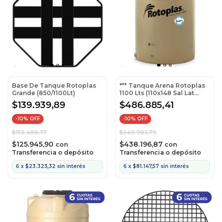
Base De Tanque Rotoplas
"** Tanque Arena Rotoplas
Grande (850/1100Lt)
1100 Lts (110x148 Sal Lat
11/2""; Filtro y Flotante 3/4)"
$139.939,89
$486.885,41
-
10
% OFF
-
10
% OFF
$155.488,77
$540.983,79
$125.945,90
$438.196,87
con
con
Transferencia o depósito
Transferencia o depósito
6
x
$23.323,32
sin interés
6
x
$81.147,57
sin interés