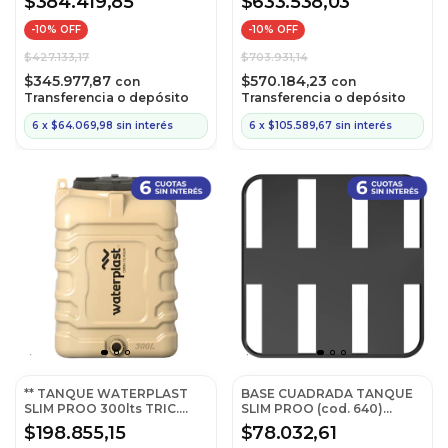
$384.419,85
$633.538,03
-
10
% OFF
-
10
% OFF
$427.133,17
$703.931,14
$345.977,87
$570.184,23
con
con
Transferencia o depósito
Transferencia o depósito
6
x
$64.069,98
sin interés
6
x
$105.589,67
sin interés
** TANQUE WATERPLAST
BASE CUADRADA TANQUE
SLIM PROO 300lts TRIC.
SLIM PROO (cod. 640)
(69x78)
ROHERMET
$198.855,15
$78.032,61