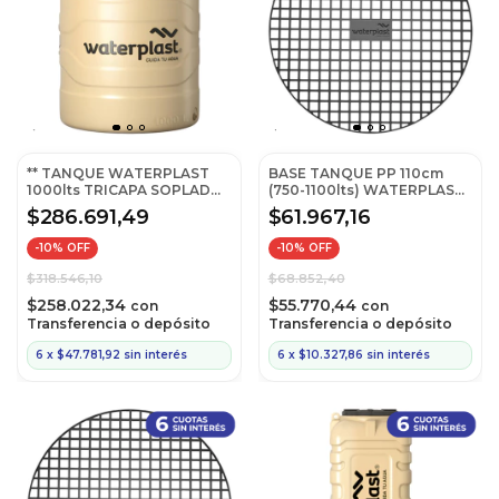
** TANQUE WATERPLAST
BASE TANQUE PP 110cm
1000lts TRICAPA SOPLADO
(750-1100lts) WATERPLAST
(102x141
BP11
$286.691,49
$61.967,16
-
10
% OFF
-
10
% OFF
$318.546,10
$68.852,40
$258.022,34
$55.770,44
con
con
Transferencia o depósito
Transferencia o depósito
6
x
$47.781,92
sin interés
6
x
$10.327,86
sin interés