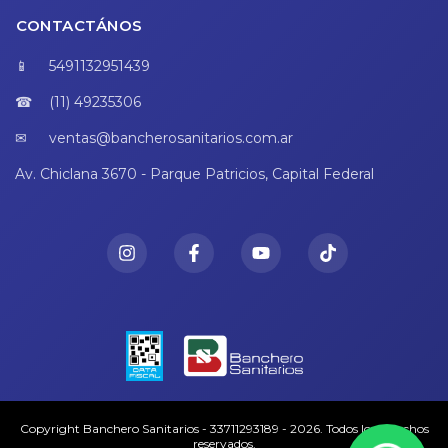
CONTACTÁNOS
5491132951439
(11) 49235306
ventas@bancherosanitarios.com.ar
Av. Chiclana 3670 - Parque Patricios, Capital Federal
Copyright Banchero Sanitarios - 33711293189 - 2026. Todos los derechos
reservados.