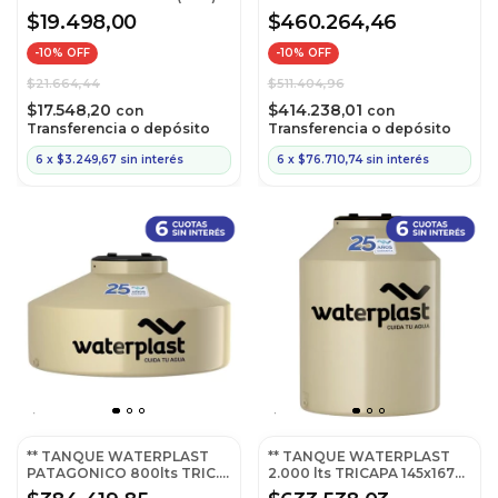
153x78
$19.498,00
$460.264,46
-
10
% OFF
-
10
% OFF
$21.664,44
$511.404,96
$17.548,20
$414.238,01
con
con
Transferencia o depósito
Transferencia o depósito
6
x
$3.249,67
sin interés
6
x
$76.710,74
sin interés
** TANQUE WATERPLAST
** TANQUE WATERPLAST
PATAGONICO 800lts TRIC.
2.000 lts TRICAPA 145x167
(145x78)
VERTIC