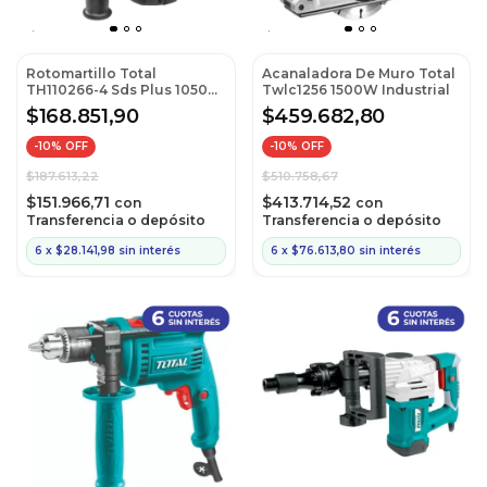
Rotomartillo Total
Acanaladora De Muro Total
TH110266-4 Sds Plus 1050W
Twlc1256 1500W Industrial
Industrial
$168.851,90
$459.682,80
-
10
% OFF
-
10
% OFF
$187.613,22
$510.758,67
$151.966,71
$413.714,52
con
con
Transferencia o depósito
Transferencia o depósito
6
x
$28.141,98
sin interés
6
x
$76.613,80
sin interés