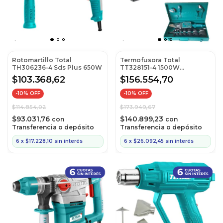
Rotomartillo Total
Termofusora Total
TH306236-4 Sds Plus 650W
TT328151-4 1500W
Industrial (Ex Tt328151)
$103.368,62
$156.554,70
-
10
% OFF
-
10
% OFF
$114.854,02
$173.949,67
$93.031,76
$140.899,23
con
con
Transferencia o depósito
Transferencia o depósito
6
x
$17.228,10
sin interés
6
x
$26.092,45
sin interés