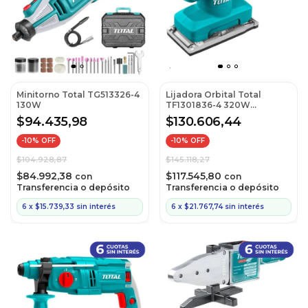
Minitorno Total TG513326-4
Lijadora Orbital Total
130W
TF1301836-4 320W
Industrial (Ex Tf1301826-4)
$94.435,98
$130.606,44
-
10
% OFF
-
10
% OFF
$104.928,87
$145.118,27
$84.992,38
$117.545,80
con
con
Transferencia o depósito
Transferencia o depósito
6
x
$15.739,33
sin interés
6
x
$21.767,74
sin interés