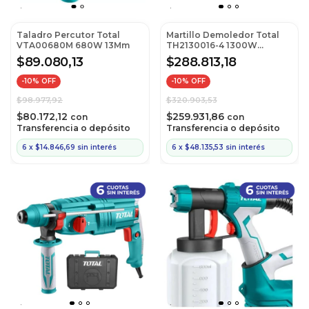
Taladro Percutor Total
Martillo Demoledor Total
VTA00680M 680W 13Mm
TH2130016-4 1300W
Industrial (Ex Th213006)
$89.080,13
$288.813,18
-
10
% OFF
-
10
% OFF
$98.977,92
$320.903,53
$80.172,12
$259.931,86
con
con
Transferencia o depósito
Transferencia o depósito
6
x
$14.846,69
sin interés
6
x
$48.135,53
sin interés