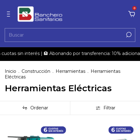
0
uotas sin interés | 🏦 Abonando por transferencia: 10% adicional
Inicio
.
Construcción
.
Herramientas
.
Herramientas
Eléctricas
Herramientas Eléctricas
Ordenar
Filtrar