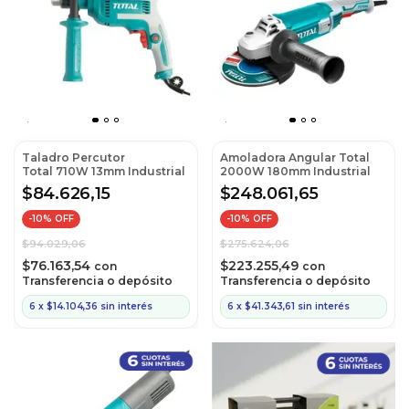
Taladro Percutor
Amoladora Angular Total
Total 710W 13mm Industrial
2000W 180mm Industrial
$84.626,15
$248.061,65
-
10
% OFF
-
10
% OFF
$94.029,06
$275.624,06
$76.163,54
$223.255,49
con
con
Transferencia o depósito
Transferencia o depósito
6
x
$14.104,36
sin interés
6
x
$41.343,61
sin interés