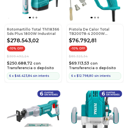
Rotomartillo Total Th118366
Pistola De Calor Total
Sds Plus 1800W Industrial
TB20078-4 2000W
Industrial (Ex Tb20036-4)
$278.543,02
$76.792,81
-
10
% OFF
-
10
% OFF
$309.492,24
$85.325,34
$250.688,72
$69.113,53
con
con
Transferencia o depósito
Transferencia o depósito
6
x
$46.423,84
sin interés
6
x
$12.798,80
sin interés