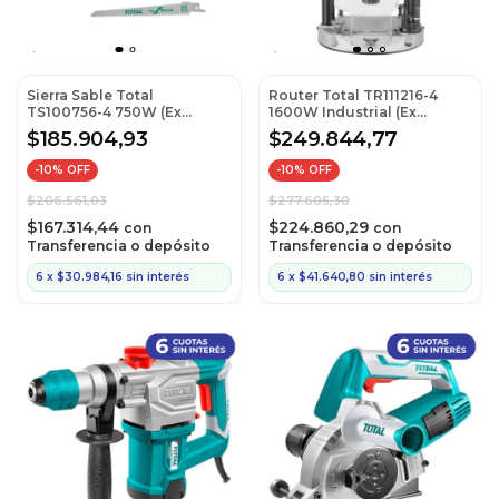
Sierra Sable Total
Router Total TR111216-4
TS100756-4 750W (Ex
1600W Industrial (Ex
Ts100806)
Tr111216)
$185.904,93
$249.844,77
-
10
% OFF
-
10
% OFF
$206.561,03
$277.605,30
$167.314,44
$224.860,29
con
con
Transferencia o depósito
Transferencia o depósito
6
x
$30.984,16
sin interés
6
x
$41.640,80
sin interés