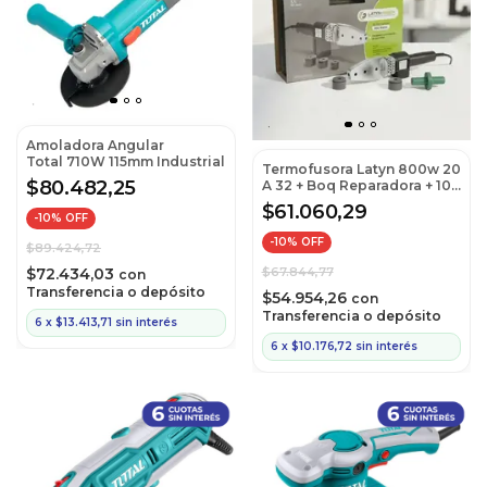
Amoladora Angular
Total 710W 115mm Industrial
Termofusora Latyn 800w 20
$80.482,25
A 32 + Boq Reparadora + 10
Tarugos
$61.060,29
-
10
% OFF
-
10
% OFF
$89.424,72
$67.844,77
$72.434,03
con
Transferencia o depósito
$54.954,26
con
Transferencia o depósito
6
x
$13.413,71
sin interés
6
x
$10.176,72
sin interés