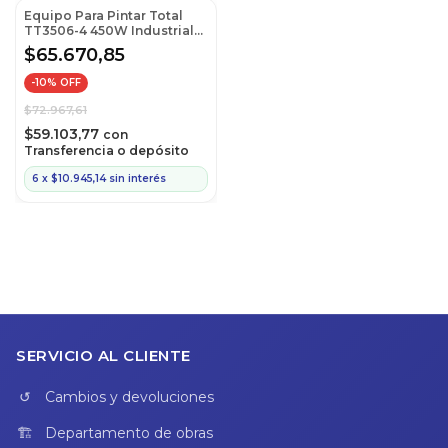
Equipo Para Pintar Total
TT3506-4 450W Industrial
(Ex Tt3506)
$65.670,85
-
10
% OFF
$72.967,61
$59.103,77
con
Transferencia o depósito
6
x
$10.945,14
sin interés
SERVICIO AL CLIENTE
Cambios y devoluciones
Departamento de obras