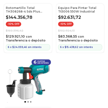
Rotomartillo Total
Equipo Para Pintar Total
TH308268-4 Sds Plus
Tt5006 550W Industrial
800W
$144.356,78
$92.631,72
-
10
% OFF
-
10
% OFF
$160.396,42
$102.924,13
$129.921,10
$83.368,55
con
con
Transferencia o depósito
Transferencia o depósito
6
x
$24.059,46
sin interés
6
x
$15.438,62
sin interés