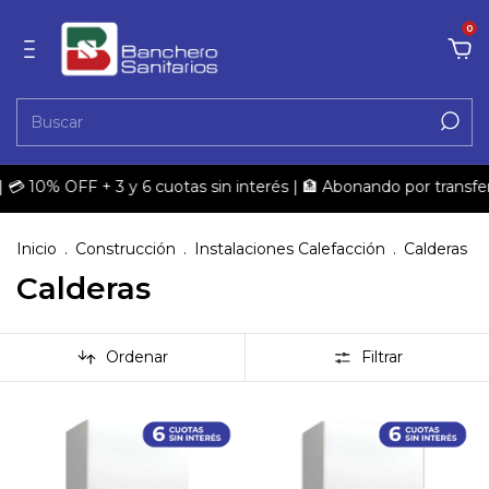
0
 | 💳 10% OFF + 3 y 6 cuotas sin interés | 🏦 Abonando por transf
Inicio
.
Construcción
.
Instalaciones Calefacción
.
Calderas
Calderas
Ordenar
Filtrar