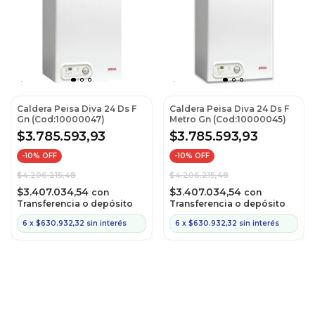
Caldera Peisa Diva 24 Ds F
Caldera Peisa Diva 24 Ds F
Gn (Cod:10000047)
Metro Gn (Cod:10000045)
$3.785.593,93
$3.785.593,93
-
10
% OFF
-
10
% OFF
$4.206.215,48
$4.206.215,48
$3.407.034,54
$3.407.034,54
con
con
Transferencia o depósito
Transferencia o depósito
6
x
$630.932,32
sin interés
6
x
$630.932,32
sin interés