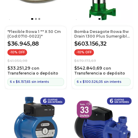
"Flexible Rowa 1 "" X 50 Cm
Bomba Desagote Rowa Rw
(Cod:0710-0022)"
Drain 1300 Plus Sumergible
220 V Ar Canillas Y
$36.945,88
$603.156,32
Mezcladores De Baño
-
10
% OFF
-
10
% OFF
$41.050,98
$670.173,69
$33.251,29
$542.840,69
con
con
Transferencia o depósito
Transferencia o depósito
6
x
$6.157,65
sin interés
6
x
$100.526,05
sin interés