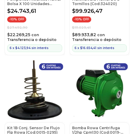
Bolsa X 100 Unidades
Tornillos (Cod:324020)
(Cod:500100)
$24.743,61
$99.926,47
-
10
% OFF
-
10
% OFF
$27.492,90
$111.029,41
$22.269,25
$89.933,82
con
con
Transferencia o depósito
Transferencia o depósito
6
x
$4.123,94
sin interés
6
x
$16.654,41
sin interés
Kit 1B Conj. Sensor De Flujo
Bomba Rowa Centrifuga
Flp Rowa (Cod:0015-0295)
1/2hp Cpm130 (Cod:0019-