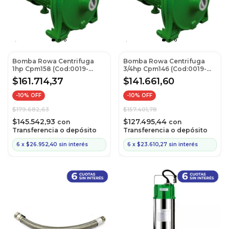
Bomba Rowa Centrifuga
Bomba Rowa Centrifuga
1hp Cpm158 (Cod:0019-
3/4hp Cpm146 (Cod:0019-
0029)
0028)
$161.714,37
$141.661,60
-
10
% OFF
-
10
% OFF
$179.682,63
$157.401,78
$145.542,93
$127.495,44
con
con
Transferencia o depósito
Transferencia o depósito
6
x
$26.952,40
sin interés
6
x
$23.610,27
sin interés