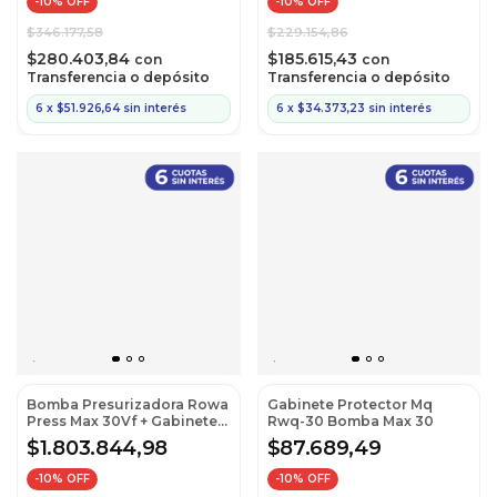
-
10
% OFF
-
10
% OFF
$346.177,58
$229.154,86
$280.403,84
$185.615,43
con
con
Transferencia o depósito
Transferencia o depósito
6
x
$51.926,64
sin interés
6
x
$34.373,23
sin interés
Bomba Presurizadora Rowa
Gabinete Protector Mq
Press Max 30Vf + Gabinete
Rwq-30 Bomba Max 30
Protector MQ
$1.803.844,98
$87.689,49
-
10
% OFF
-
10
% OFF