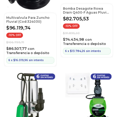
Bomba Desagote Rowa
Drain Q400-F Aguas Pluvial
(Cod:Q400-F)
Multivalvula Para Zuncho
$82.705,53
Fluvial (Cod:324030)
-
10
% OFF
$96.119,74
$91.895,03
-
10
% OFF
$74.434,98
con
$106.799,71
Transferencia o depósito
$86.507,77
con
6
x
$13.784,26
sin interés
Transferencia o depósito
6
x
$16.019,96
sin interés