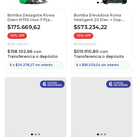
Bomba Desagote Rowa
Bomba Elevadora Rowa
Drain M750 Inox-F Pje
Inteligent 20 Elev. + Sop.
Solidos (Cod:M750)
Piso MQ
$175.669,62
$573.234,22
-
10
% OFF
-
10
% OFF
$195.188,47
$636.926,91
$158.102,66
$515.910,80
con
con
Transferencia o depósito
Transferencia o depósito
6
x
$29.278,27
sin interés
6
x
$95.539,04
sin interés