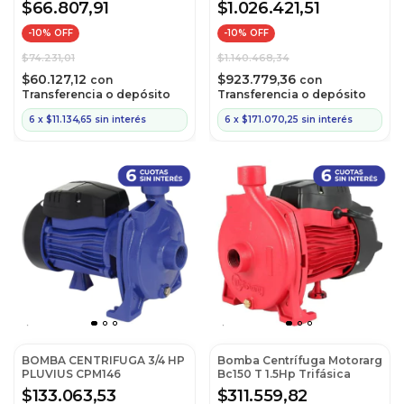
$66.807,91
$1.026.421,51
-
10
% OFF
-
10
% OFF
$74.231,01
$1.140.468,34
$60.127,12
$923.779,36
con
con
Transferencia o depósito
Transferencia o depósito
6
x
$11.134,65
sin interés
6
x
$171.070,25
sin interés
BOMBA CENTRIFUGA 3/4 HP
Bomba Centrífuga Motorarg
PLUVIUS CPM146
Bc150 T 1.5Hp Trifásica
$133.063,53
$311.559,82