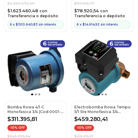
$2.004.272,20
$97.432,77
$1.623.460,48
$78.920,54
con
con
Transferencia o depósito
Transferencia o depósito
6
x
$300.640,83
sin interés
6
x
$14.614,92
sin interés
Bomba Rowa 4/1 C
Electrobomba Rowa Tempo
Monofasica 3/4 (Cod:0001-
5/1 Ste Monofasica 3/4
0001)
(Cod:0002-0489)
$311.395,81
$459.280,41
-
10
% OFF
-
10
% OFF
$345.995,34
$510.311,57