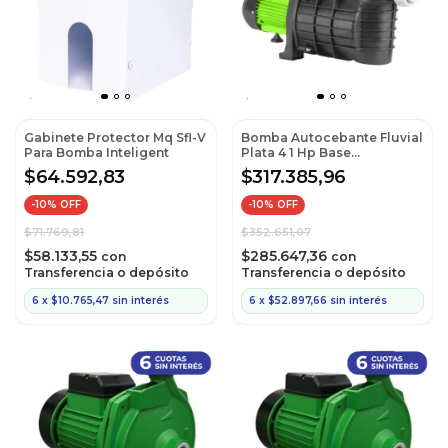
Gabinete Protector Mq Sfl-V
Bomba Autocebante Fluvial
Para Bomba Inteligent
Plata 4 1 Hp Base
(Cod:311401)
$64.592,83
$317.385,96
-
10
% OFF
-
10
% OFF
$71.769,81
$352.651,07
$58.133,55
$285.647,36
con
con
Transferencia o depósito
Transferencia o depósito
6
x
$10.765,47
sin interés
6
x
$52.897,66
sin interés