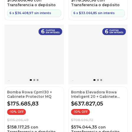
$196.608,46
$178.560,96
con
con
Transferencia o depósito
Transferencia o depósito
6
x
$36.408,97
sin interés
6
x
$33.066,85
sin interés
Bomba Rowa Cpm130 +
Bomba Elevadora Rowa
Gabinete Protector MQ
Inteligent 20 + Gabinete
Protector MQ Sfl-V +
$175.685,83
$637.827,05
Soporte MQ
-
10
% OFF
-
10
% OFF
$195.206,48
$708.696,72
$158.117,25
$574.044,35
con
con
Transferencia o depósito
Transferencia o depósito