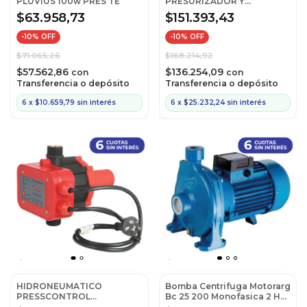
PLUVIUS 100w PRES TE
PRESURIZADOR Y
ELEVACIÓ
$63.958,73
$151.393,43
-
10
% OFF
-
10
% OFF
$71.065,26
$168.214,92
$57.562,86
$136.254,09
con
con
Transferencia o depósito
Transferencia o depósito
6
x
$10.659,79
sin interés
6
x
$25.232,24
sin interés
HIDRONEUMATICO
Bomba Centrifuga Motorarg
PRESSCONTROL
Bc 25 200 Monofasica 2 Hp
MOTORARG
- Azul - 50 Hz - Monofasica