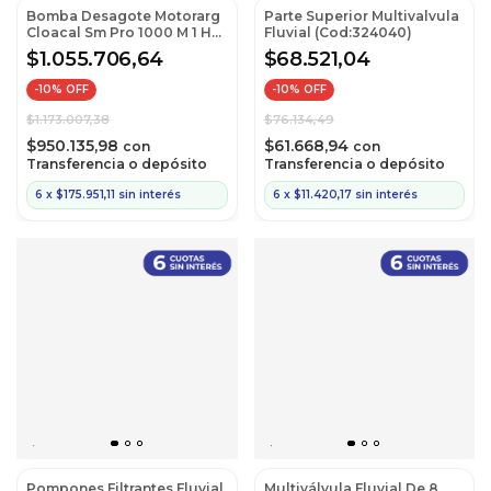
Bomba Desagote Motorarg
Parte Superior Multivalvula
Cloacal Sm Pro 1000 M 1 Hp
Fluvial (Cod:324040)
Monofásica
$1.055.706,64
$68.521,04
(Cod:G.Sm.1.0010.M)
-
10
% OFF
-
10
% OFF
$1.173.007,38
$76.134,49
$950.135,98
$61.668,94
con
con
Transferencia o depósito
Transferencia o depósito
6
x
$175.951,11
sin interés
6
x
$11.420,17
sin interés
Pompones Filtrantes Fluvial
Multiválvula Fluvial De 8