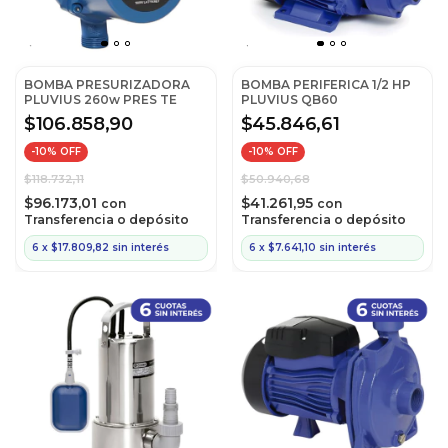
BOMBA PRESURIZADORA
BOMBA PERIFERICA 1/2 HP
PLUVIUS 260w PRES TE
PLUVIUS QB60
$106.858,90
$45.846,61
-
10
% OFF
-
10
% OFF
$118.732,11
$50.940,68
$96.173,01
$41.261,95
con
con
Transferencia o depósito
Transferencia o depósito
6
x
$17.809,82
sin interés
6
x
$7.641,10
sin interés