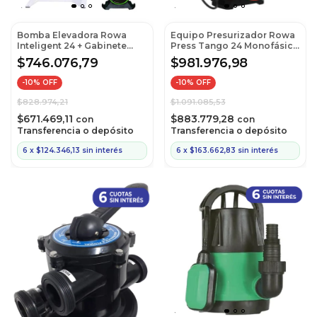
Bomba Elevadora Rowa
Equipo Presurizador Rowa
Inteligent 24 + Gabinete
Press Tango 24 Monofásico
Protector MQ Sfl-V +
(Cod: 0018-0054)
$746.076,79
$981.976,98
Soporte MQ
-
10
% OFF
-
10
% OFF
$828.974,21
$1.091.085,53
$671.469,11
$883.779,28
con
con
Transferencia o depósito
Transferencia o depósito
6
x
$124.346,13
sin interés
6
x
$163.662,83
sin interés