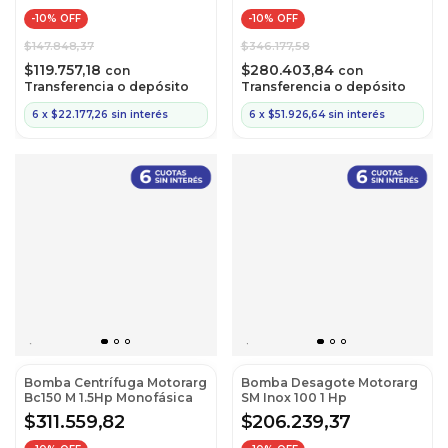
-
10
% OFF
-
10
% OFF
$147.848,37
$346.177,58
$119.757,18
$280.403,84
con
con
Transferencia o depósito
Transferencia o depósito
6
x
$22.177,26
sin interés
6
x
$51.926,64
sin interés
Bomba Centrífuga Motorarg
Bomba Desagote Motorarg
Bc150 M 1.5Hp Monofásica
SM Inox 100 1 Hp
$311.559,82
$206.239,37