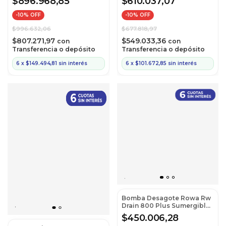
$896.968,85
$610.037,07
-
10
% OFF
-
10
% OFF
$996.632,06
$677.818,97
$807.271,97
$549.033,36
con
con
Transferencia o depósito
Transferencia o depósito
6
x
$149.494,81
sin interés
6
x
$101.672,85
sin interés
Bomba Desagote Rowa Rw
Drain 800 Plus Sumergible
220 V Ar Verde
$450.006,28