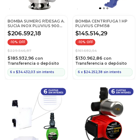
BOMBA SUMERG P/DESAG A.
BOMBA CENTRIFUGA 1 HP
SUCIA INOX PLUVIUS 900w
PLUVIUS CPM158
SUMS900A
$206.592,18
$145.514,29
-
10
% OFF
-
10
% OFF
$229.546,87
$161.682,54
$185.932,96
$130.962,86
con
con
Transferencia o depósito
Transferencia o depósito
6
x
$34.432,03
sin interés
6
x
$24.252,38
sin interés