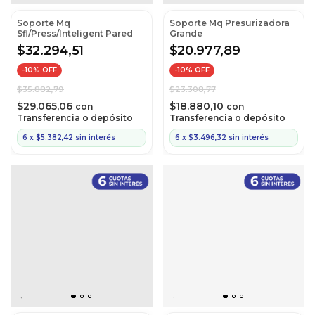
Soporte Mq
Soporte Mq Presurizadora
Sfl/Press/Inteligent Pared
Grande
$32.294,51
$20.977,89
-
10
% OFF
-
10
% OFF
$35.882,79
$23.308,77
$29.065,06
$18.880,10
con
con
Transferencia o depósito
Transferencia o depósito
6
x
$5.382,42
sin interés
6
x
$3.496,32
sin interés