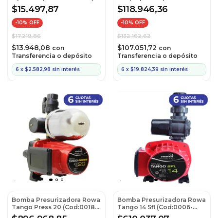
0027)
$15.497,87
$118.946,36
-
10
% OFF
-
10
% OFF
$17.219,86
$132.162,62
$13.948,08
$107.051,72
con
con
Transferencia o depósito
Transferencia o depósito
6
x
$2.582,98
sin interés
6
x
$19.824,39
sin interés
Bomba Presurizadora Rowa
Bomba Presurizadora Rowa
Tango Press 20 (Cod:0018-
Tango 14 Sfl (Cod:0006-
0001)
0002)