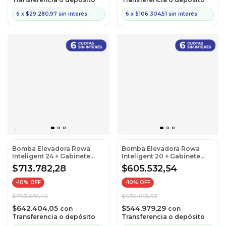
6
x
$29.280,97
sin interés
6
x
$106.304,51
sin interés
Bomba Elevadora Rowa
Bomba Elevadora Rowa
Inteligent 24 + Gabinete
Inteligent 20 + Gabinete
Protector MQ Sfl-V
Protector MQ Sfl-V
$713.782,28
$605.532,54
-
10
% OFF
-
10
% OFF
$793.091,42
$672.813,93
$642.404,05
$544.979,29
con
con
Transferencia o depósito
Transferencia o depósito