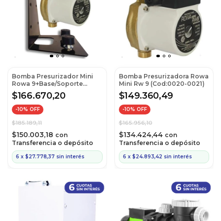
Bomba Presurizador Mini
Bomba Presurizadora Rowa
Rowa 9+Base/Soporte
Mini Rw 9 (Cod:0020-0021)
Antivib.
$166.670,20
$149.360,49
-
10
% OFF
-
10
% OFF
$185.189,11
$165.956,10
$150.003,18
$134.424,44
con
con
Transferencia o depósito
Transferencia o depósito
6
x
$27.778,37
sin interés
6
x
$24.893,42
sin interés