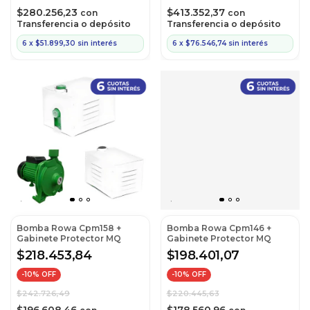
$280.256,23
$413.352,37
con
con
Transferencia o depósito
Transferencia o depósito
6
x
$51.899,30
sin interés
6
x
$76.546,74
sin interés
Bomba Rowa Cpm158 +
Bomba Rowa Cpm146 +
Gabinete Protector MQ
Gabinete Protector MQ
$218.453,84
$198.401,07
-
10
% OFF
-
10
% OFF
$242.726,49
$220.445,63