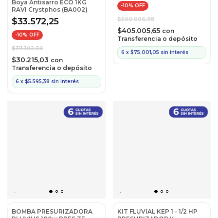
Boya Antisarro ECO 1KG
-
10
% OFF
RAVI Crystphos (BA002)
$500.006,98
$33.572,25
$405.005,65
con
-
10
% OFF
Transferencia o depósito
$37.302,50
6
x
$75.001,05
sin interés
$30.215,03
con
Transferencia o depósito
6
x
$5.595,38
sin interés
BOMBA PRESURIZADORA
KIT FLUVIAL KEP 1 - 1/2 HP