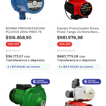
BOMBA PRESURIZADORA
Equipo Presurizador Rowa
PLUVIUS 260w PRES TE
Press Tango 24 Monofásico
(Cod: 0018-0054)
$106.858,90
$981.976,98
-
10
% OFF
-
10
% OFF
$118.732,11
$1.091.085,53
$96.173,01
$883.779,28
con
con
Transferencia o depósito
Transferencia o depósito
6
x
$17.809,82
sin interés
6
x
$163.662,83
sin interés