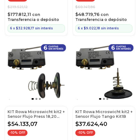
$219.521,12
$60.147,86
$177.812,11
$48.719,76
con
con
Transferencia o depósito
Transferencia o depósito
6
x
$32.928,17
sin interés
6
x
$9.022,18
sin interés
KIT Rowa Microswicht kit2 +
KIT Rowa Microswicht kit2 +
Sensor Flujo Press 18,20
Sensor Flujo Tango Kit1B
Kit3
$54.133,07
$37.624,40
-
10
% OFF
-
10
% OFF