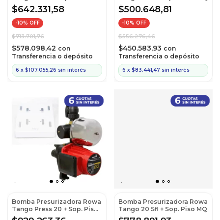
MQ
$642.331,58
$500.648,81
-
10
% OFF
-
10
% OFF
$713.701,76
$556.276,46
$578.098,42
$450.583,93
con
con
Transferencia o depósito
Transferencia o depósito
6
x
$107.055,26
sin interés
6
x
$83.441,47
sin interés
Bomba Presurizadora Rowa
Bomba Presurizadora Rowa
Tango Press 20 + Sop. Piso
Tango 20 Sfl + Sop. Piso MQ
MQ