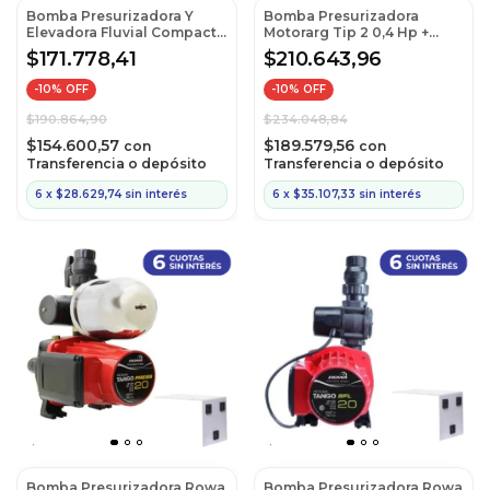
Bomba Presurizadora Y
Bomba Presurizadora
Elevadora Fluvial Compact
Motorarg Tip 2 0,4 Hp +
Mini Hasta 2 Baños
Soporte y Protector MQ
$171.778,41
$210.643,96
-
10
% OFF
-
10
% OFF
$190.864,90
$234.048,84
$154.600,57
$189.579,56
con
con
Transferencia o depósito
Transferencia o depósito
6
x
$28.629,74
sin interés
6
x
$35.107,33
sin interés
Bomba Presurizadora Rowa
Bomba Presurizadora Rowa