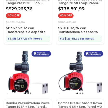
Tango Press 20 + Sop.
Tango 20 Sfl + Sop. Pared
Pared MQ
MQ
$929.263,36
$778.891,93
-
10
% OFF
-
10
% OFF
$1.032.514,84
$865.435,48
$836.337,02
$701.002,74
con
con
Transferencia o depósito
Transferencia o depósito
6
x
$154.877,23
sin interés
6
x
$129.815,32
sin interés
Bomba Presurizadora Rowa
Bomba Presurizadora Rowa
Tango 14 Sfl + Sop. Pared
Tango 9 Sfl + Sop. Pared MQ