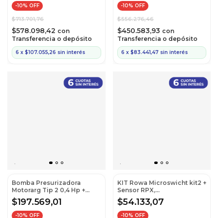
-
10
% OFF
-
10
% OFF
$713.701,76
$556.276,46
$578.098,42
$450.583,93
con
con
Transferencia o depósito
Transferencia o depósito
6
x
$107.055,26
sin interés
6
x
$83.441,47
sin interés
Bomba Presurizadora
KIT Rowa Microswicht kit2 +
Motorarg Tip 2 0,4 Hp +
Sensor RPX,
Soporte MQ
22,25,26,30,200,270
$197.569,01
$54.133,07
-
10
% OFF
-
10
% OFF