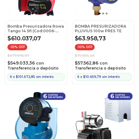
Bomba Presurizadora Rowa
BOMBA PRESURIZADORA
Tango 14 Sfl (Cod:0006-
PLUVIUS 100w PRES TE
0002)
$610.037,07
$63.958,73
-
10
% OFF
-
10
% OFF
$677.818,97
$71.065,26
$549.033,36
$57.562,86
con
con
Transferencia o depósito
Transferencia o depósito
6
x
$101.672,85
sin interés
6
x
$10.659,79
sin interés