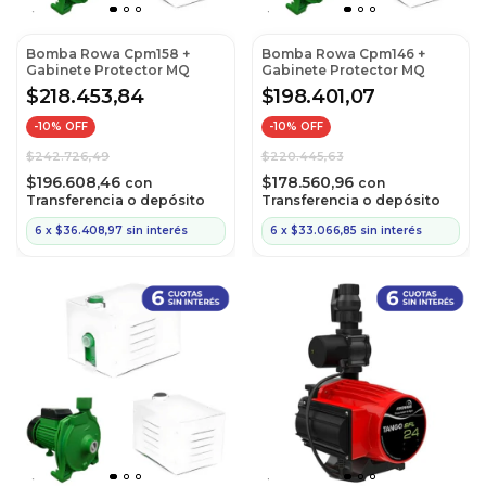
Bomba Rowa Cpm158 +
Bomba Rowa Cpm146 +
Gabinete Protector MQ
Gabinete Protector MQ
$218.453,84
$198.401,07
-
10
% OFF
-
10
% OFF
$242.726,49
$220.445,63
$196.608,46
$178.560,96
con
con
Transferencia o depósito
Transferencia o depósito
6
x
$36.408,97
sin interés
6
x
$33.066,85
sin interés