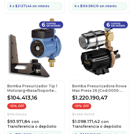
6
x
$21.571,44
sin interés
6
x
$169.580,19
sin interés
Bomba Presurizador Tip 1
Bomba Presurizadora Rowa
Motorarg+Base/Soporte
Max Press 26 (Cod:0005-
Antivib.
0265)
$104.413,16
$1.220.190,47
-
10
% OFF
-
10
% OFF
$116.014,62
$1.355.767,19
$93.971,84
$1.098.171,42
con
con
Transferencia o depósito
Transferencia o depósito