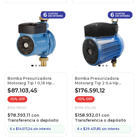
Bomba Presurizadora
Bomba Presurizadora
Motorarg Tip 1 0,16 Hp
Motorarg Tip 2 0,4 Hp
(Cod:A.Ti.2.0001.M)
(Cod:A.Ti.2.0002.M)
$87.103,45
$176.591,12
-
10
% OFF
-
10
% OFF
$96.781,61
$196.212,36
$78.393,11
$158.932,01
con
con
Transferencia o depósito
Transferencia o depósito
6
x
$14.517,24
sin interés
6
x
$29.431,85
sin interés