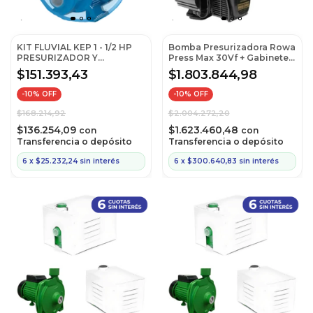
KIT FLUVIAL KEP 1 - 1/2 HP
Bomba Presurizadora Rowa
PRESURIZADOR Y
Press Max 30Vf + Gabinete
ELEVACIÓ
Protector MQ
$151.393,43
$1.803.844,98
-
10
% OFF
-
10
% OFF
$168.214,92
$2.004.272,20
$136.254,09
$1.623.460,48
con
con
Transferencia o depósito
Transferencia o depósito
6
x
$25.232,24
sin interés
6
x
$300.640,83
sin interés