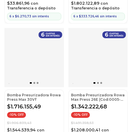
$33.861,96
$1.802.122,89
con
con
Transferencia o depósito
Transferencia o depósito
6
x
$6.270,73
sin interés
6
x
$333.726,46
sin interés
Bomba Presurizadora Rowa
Bomba Presurizadora Rowa
Press Max 30Vf
Max Press 26E (Cod:0005-
0595)
$1.716.155,49
$1.342.222,68
-
10
% OFF
-
10
% OFF
$1.906.839,43
$1.491.358,53
$1.544.539,94
$1.208.000,41
con
con