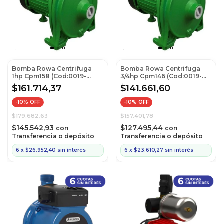
Bomba Rowa Centrifuga
Bomba Rowa Centrifuga
1hp Cpm158 (Cod:0019-
3/4hp Cpm146 (Cod:0019-
0029)
0028)
$161.714,37
$141.661,60
-
10
% OFF
-
10
% OFF
$179.682,63
$157.401,78
$145.542,93
$127.495,44
con
con
Transferencia o depósito
Transferencia o depósito
6
x
$26.952,40
sin interés
6
x
$23.610,27
sin interés