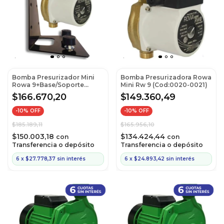
Bomba Presurizador Mini
Bomba Presurizadora Rowa
Rowa 9+Base/Soporte
Mini Rw 9 (Cod:0020-0021)
Antivib.
$166.670,20
$149.360,49
-
10
% OFF
-
10
% OFF
$185.189,11
$165.956,10
$150.003,18
$134.424,44
con
con
Transferencia o depósito
Transferencia o depósito
6
x
$27.778,37
sin interés
6
x
$24.893,42
sin interés