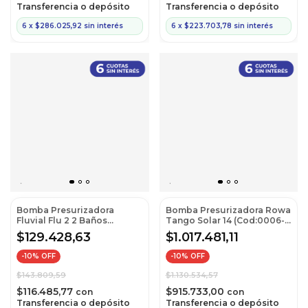
Transferencia o depósito
Transferencia o depósito
6
x
$286.025,92
sin interés
6
x
$223.703,78
sin interés
Bomba Presurizadora
Bomba Presurizadora Rowa
Fluvial Flu 2 2 Baños
Tango Solar 14 (Cod:0006-
(Cod:114101)
0109)
$129.428,63
$1.017.481,11
-
10
% OFF
-
10
% OFF
$143.809,59
$1.130.534,57
$116.485,77
$915.733,00
con
con
Transferencia o depósito
Transferencia o depósito