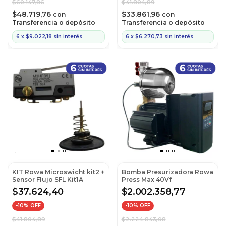
$60.147,86
$41.804,89
$48.719,76
$33.861,96
con
con
Transferencia o depósito
Transferencia o depósito
6
x
$9.022,18
sin interés
6
x
$6.270,73
sin interés
KIT Rowa Microswicht kit2 +
Bomba Presurizadora Rowa
Sensor Flujo SFL Kit1A
Press Max 40Vf
$37.624,40
$2.002.358,77
-
10
% OFF
-
10
% OFF
$41.804,89
$2.224.843,08