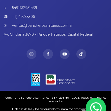
5491132951439
(11) 49235306
ventas@bancherosanitarios.com.ar
Av. Chiclana 3670 - Parque Patricios, Capital Federal
Copyright Banchero Sanitarios - 33711293189 - 2026. Todos los derechos
reservados.
Defensa de las y los consumidores. Para reclamos
ingresá acá.