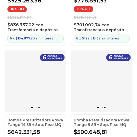
$929.263,36
$778.891,93
-
10
% OFF
-
10
% OFF
$1.032.514,84
$865.435,48
$836.337,02
$701.002,74
con
con
Transferencia o depósito
Transferencia o depósito
6
x
$154.877,23
sin interés
6
x
$129.815,32
sin interés
Bomba Presurizadora Rowa
Bomba Presurizadora Rowa
Tango 14 Sfl + Sop. Piso MQ
Tango 9 Sfl + Sop. Piso MQ
$642.331,58
$500.648,81