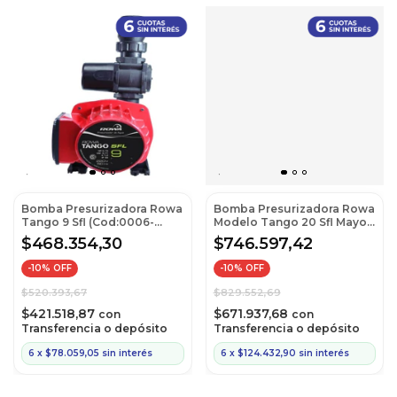
Bomba Presurizadora Rowa
Bomba Presurizadora Rowa
Tango 9 Sfl (Cod:0006-
Modelo Tango 20 Sfl Mayor
0001)
Presión
$468.354,30
$746.597,42
-
10
% OFF
-
10
% OFF
$520.393,67
$829.552,69
$421.518,87
$671.937,68
con
con
Transferencia o depósito
Transferencia o depósito
6
x
$78.059,05
sin interés
6
x
$124.432,90
sin interés