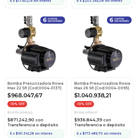
6
x
$17.402,19
sin interés
6
x
$203.365,08
sin interés
Bomba Presurizadora Rowa
Bomba Presurizadora Rowa
Max 22 Sfl (Cod:0004-0137)
Max 26 Sfl (Cod:0004-0095)
$968.047,67
$1.040.938,21
-
10
% OFF
-
10
% OFF
$1.075.608,52
$1.156.598,01
$871.242,90
$936.844,39
con
con
Transferencia o depósito
Transferencia o depósito
6
x
$161.341,28
sin interés
6
x
$173.489,70
sin interés