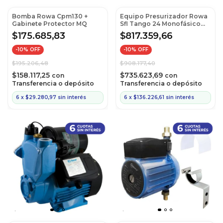
Bomba Rowa Cpm130 +
Equipo Presurizador Rowa
Gabinete Protector MQ
Sfl Tango 24 Monofásico
(Cod:Tango 24)
$175.685,83
$817.359,66
-
10
% OFF
-
10
% OFF
$195.206,48
$908.177,40
$158.117,25
$735.623,69
con
con
Transferencia o depósito
Transferencia o depósito
6
x
$29.280,97
sin interés
6
x
$136.226,61
sin interés