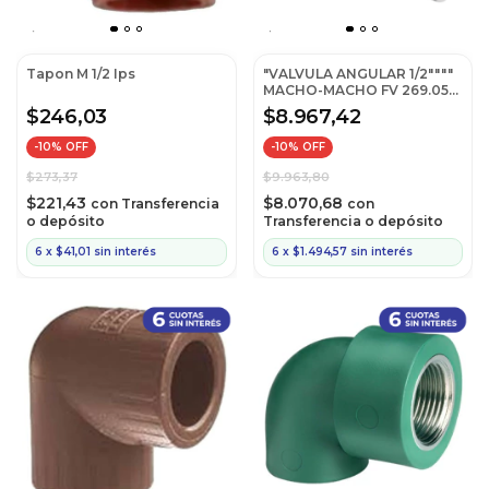
Tapon M 1/2 Ips
"VALVULA ANGULAR 1/2""""
MACHO-MACHO FV 269.05
CR"
$246,03
$8.967,42
-
10
% OFF
-
10
% OFF
$273,37
$9.963,80
$221,43
$8.070,68
con
Transferencia
con
o depósito
Transferencia o depósito
6
x
$41,01
sin interés
6
x
$1.494,57
sin interés