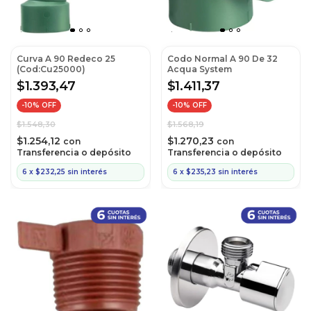
Curva A 90 Redeco 25
Codo Normal A 90 De 32
(Cod:Cu25000)
Acqua System
$1.393,47
$1.411,37
-
10
% OFF
-
10
% OFF
$1.548,30
$1.568,19
$1.254,12
$1.270,23
con
con
Transferencia o depósito
Transferencia o depósito
6
x
$232,25
sin interés
6
x
$235,23
sin interés