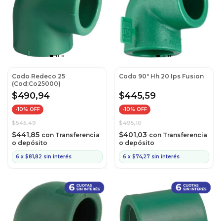
Codo Redeco 25
Codo 90º Hh 20 Ips Fusion
(Cod:Co25000)
$490,94
$445,59
-
10
% OFF
-
10
% OFF
$545,49
$495,10
$441,85
$401,03
con
Transferencia
con
Transferencia
o depósito
o depósito
6
x
$81,82
sin interés
6
x
$74,27
sin interés