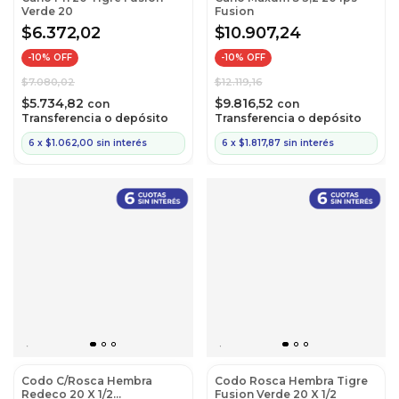
Verde 20
Fusion
$6.372,02
$10.907,24
-
10
% OFF
-
10
% OFF
$7.080,02
$12.119,16
$5.734,82
$9.816,52
con
con
Transferencia o depósito
Transferencia o depósito
6
x
$1.062,00
sin interés
6
x
$1.817,87
sin interés
Codo C/Rosca Hembra
Codo Rosca Hembra Tigre
Redeco 20 X 1/2
Fusion Verde 20 X 1/2