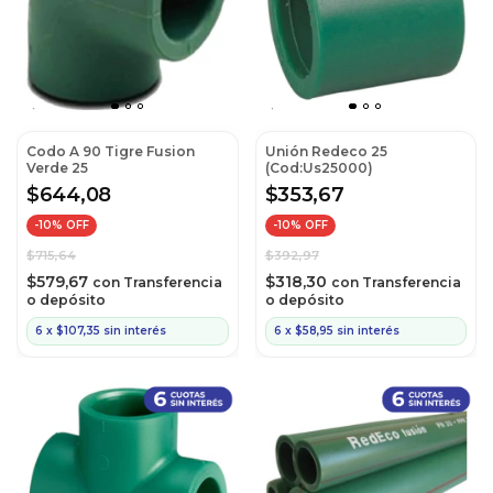
Codo A 90 Tigre Fusion
Unión Redeco 25
Verde 25
(Cod:Us25000)
$644,08
$353,67
-
10
% OFF
-
10
% OFF
$715,64
$392,97
$579,67
$318,30
con
Transferencia
con
Transferencia
o depósito
o depósito
6
x
$107,35
sin interés
6
x
$58,95
sin interés