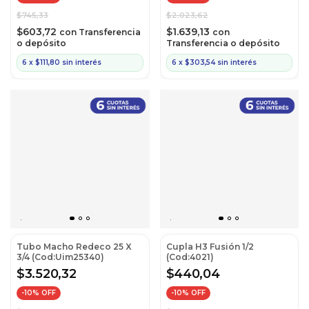
$745,33
$2.023,62
$603,72
$1.639,13
con
Transferencia
con
o depósito
Transferencia o depósito
6
x
$111,80
sin interés
6
x
$303,54
sin interés
Tubo Macho Redeco 25 X
Cupla H3 Fusión 1/2
3/4 (Cod:Uim25340)
(Cod:4021)
$3.520,32
$440,04
-
10
% OFF
-
10
% OFF