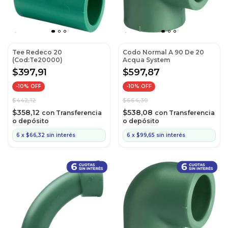
Tee Redeco 20
Codo Normal A 90 De 20
(Cod:Te20000)
Acqua System
$397,91
$597,87
-
10
% OFF
-
10
% OFF
$442,12
$664,30
$358,12
$538,08
con
Transferencia
con
Transferencia
o depósito
o depósito
6
x
$66,32
sin interés
6
x
$99,65
sin interés