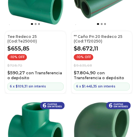
Tee Redeco 25
** Caño Pn 20 Redeco 25
(Cod:Te25000)
(Cod:Tf20250)
$655,85
$8.672,11
-
10
% OFF
-
10
% OFF
$728,72
$9.635,68
$590,27
$7.804,90
con
Transferencia
con
o depósito
Transferencia o depósito
6
x
$109,31
sin interés
6
x
$1.445,35
sin interés