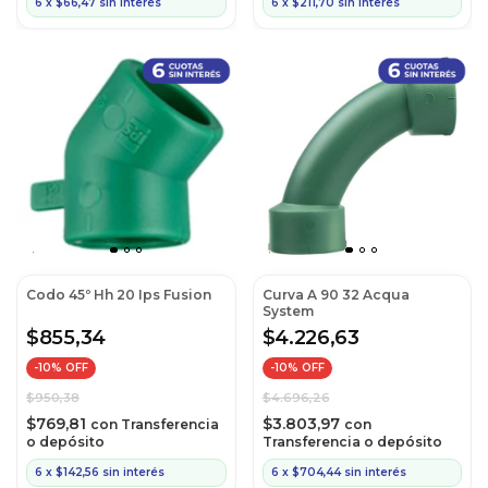
6
x
$66,47
sin interés
6
x
$211,70
sin interés
Codo 45º Hh 20 Ips Fusion
Curva A 90 32 Acqua
System
$855,34
$4.226,63
-
10
% OFF
-
10
% OFF
$950,38
$4.696,26
$769,81
$3.803,97
con
Transferencia
con
o depósito
Transferencia o depósito
6
x
$142,56
sin interés
6
x
$704,44
sin interés