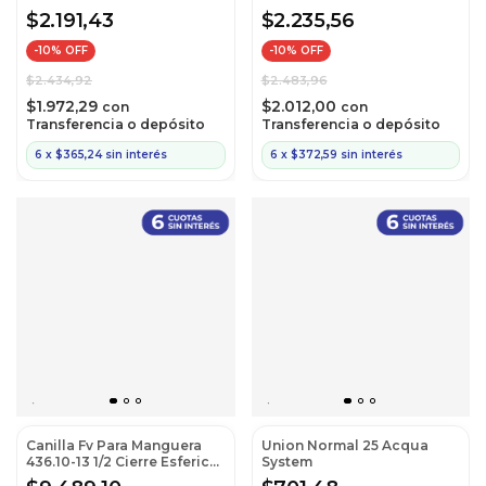
(Cod:Cif20120)
$2.191,43
$2.235,56
-
10
% OFF
-
10
% OFF
$2.434,92
$2.483,96
$1.972,29
$2.012,00
con
con
Transferencia o depósito
Transferencia o depósito
6
x
$365,24
sin interés
6
x
$372,59
sin interés
Canilla Fv Para Manguera
Union Normal 25 Acqua
436.10-13 1/2 Cierre Esferico
System
13mm (Cod:0436.10-13)