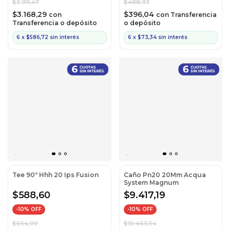
$3.911,47
$488,93
$3.168,29
$396,04
con
con
Transferencia
Transferencia o depósito
o depósito
6
x
$586,72
sin interés
6
x
$73,34
sin interés
Tee 90º Hhh 20 Ips Fusion
Caño Pn20 20Mm Acqua
System Magnum
$588,60
$9.417,19
-
10
% OFF
-
10
% OFF
$654,00
$10.463,54