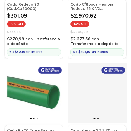
Codo Redeco 20
Codo C/Rosca Hembra
(Cod:Co20000)
Redeco 25 X 1/2
(Cod:Cif25120)
$301,09
$2.970,62
-
10
% OFF
-
10
% OFF
$334,54
$3.300,69
$270,98
$2.673,56
con
Transferencia
con
o depósito
Transferencia o depósito
6
x
$50,18
sin interés
6
x
$495,10
sin interés
Caño Pn 20 Tigre Fusion
Caño Maxum S 3,2 20 Ips