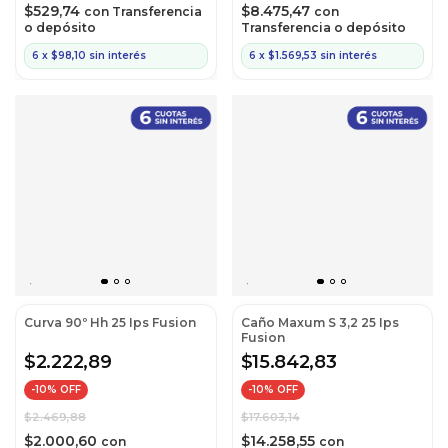
$529,74
$8.475,47
con
Transferencia
con
o depósito
Transferencia o depósito
6
x
$98,10
sin interés
6
x
$1.569,53
sin interés
Curva 90º Hh 25 Ips Fusion
Caño Maxum S 3,2 25 Ips
Fusion
$2.222,89
$15.842,83
-
10
% OFF
-
10
% OFF
$2.469,88
$17.603,14
$2.000,60
$14.258,55
con
con