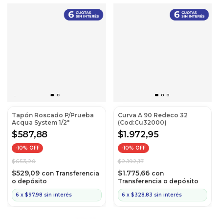
Tapón Roscado P/Prueba
Curva A 90 Redeco 32
Acqua System 1/2"
(Cod:Cu32000)
$587,88
$1.972,95
-
10
% OFF
-
10
% OFF
$653,20
$2.192,17
$529,09
$1.775,66
con
Transferencia
con
o depósito
Transferencia o depósito
6
x
$97,98
sin interés
6
x
$328,83
sin interés