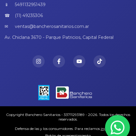
5491132951439
(11) 49235306
ventas@bancherosanitarios.com.ar
Av. Chiclana 3670 - Parque Patricios, Capital Federal
Copyright Banchero Sanitarios - 33711293189 - 2026. Todos los derechos
reservados.
Defensa de las y los consumidores. Para reclamos
ingresá acá.
Botón de arrepentimiento