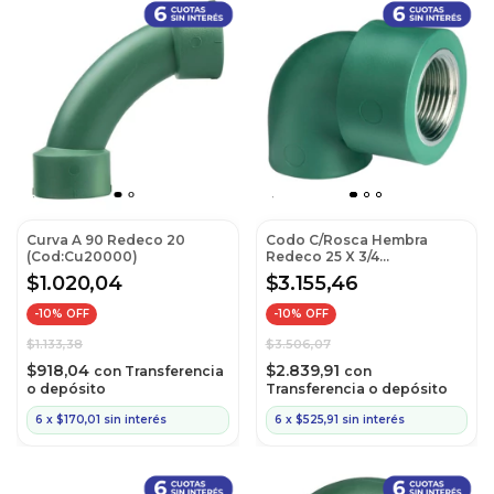
Curva A 90 Redeco 20
Codo C/Rosca Hembra
(Cod:Cu20000)
Redeco 25 X 3/4
(Cod:Cif25340)
$1.020,04
$3.155,46
-
10
% OFF
-
10
% OFF
$1.133,38
$3.506,07
$918,04
$2.839,91
con
Transferencia
con
o depósito
Transferencia o depósito
6
x
$170,01
sin interés
6
x
$525,91
sin interés