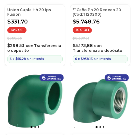
Union Cupla Hh 20 Ips
** Caño Pn 20 Redeco 20
Fusion
(Cod:Tf20200)
$331,70
$5.748,76
-
10
% OFF
-
10
% OFF
$368,56
$6.387,51
$298,53
$5.173,88
con
Transferencia
con
o depósito
Transferencia o depósito
6
x
$55,28
sin interés
6
x
$958,13
sin interés