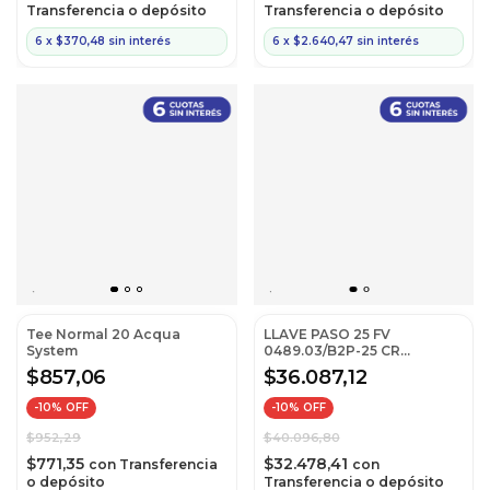
Transferencia o depósito
Transferencia o depósito
6
x
$370,48
sin interés
6
x
$2.640,47
sin interés
Tee Normal 20 Acqua
LLAVE PASO 25 FV
System
0489.03/B2P-25 CR
TERMOFUSION
$857,06
$36.087,12
-
10
% OFF
-
10
% OFF
$952,29
$40.096,80
$771,35
$32.478,41
con
Transferencia
con
o depósito
Transferencia o depósito