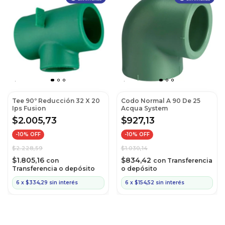
Tee 90º Reducción 32 X 20
Codo Normal A 90 De 25
Ips Fusion
Acqua System
$2.005,73
$927,13
-
10
% OFF
-
10
% OFF
$2.228,59
$1.030,14
$1.805,16
$834,42
con
con
Transferencia
Transferencia o depósito
o depósito
6
x
$334,29
sin interés
6
x
$154,52
sin interés