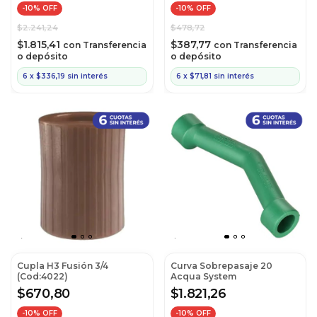
-
10
% OFF
-
10
% OFF
$2.241,24
$478,72
$1.815,41
$387,77
con
Transferencia
con
Transferencia
o depósito
o depósito
6
x
$336,19
sin interés
6
x
$71,81
sin interés
Cupla H3 Fusión 3/4
Curva Sobrepasaje 20
(Cod:4022)
Acqua System
$670,80
$1.821,26
-
10
% OFF
-
10
% OFF